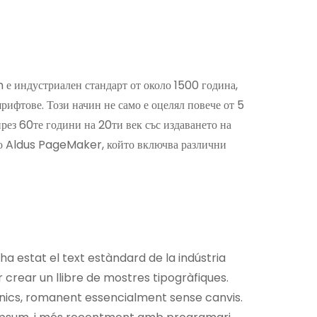
е индустриален стандарт от около 1500 година,
шрифтове. Този начин не само е оцелял повече от 5
през 60те години на 20ти век със издаването на
то Aldus PageMaker, който включва различни
ha estat el text estàndard de la indústria
 crear un llibre de mostres tipogràfiques.
trònics, romanent essencialment sense canvis.