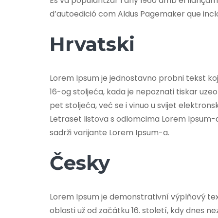
Es va popularitzar l’any 1960 amb el llanç
d’autoedició com Aldus Pagemaker que incl
Hrvatski
Lorem Ipsum je jednostavno probni tekst koji s
16-og stoljeća, kada je nepoznati tiskar uzeo 
pet stoljeća, već se i vinuo u svijet elektro
Letraset listova s odlomcima Lorem Ipsum-a,
sadrži varijante Lorem Ipsum-a.
Česky
Lorem Ipsum je demonstrativní výplňový te
oblasti už od začátku 16. století, kdy dnes n