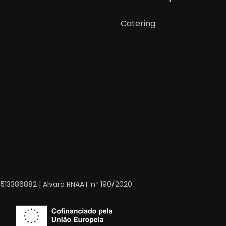
Catering
T513386882 | Alvará RNAAT nº 190/2020