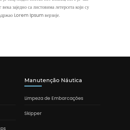
века заједно са листовима летерсета који су
садржао Lorem Ipsum верзије.
Manutenção Náutica
Limpeza de Embarcações
Skipper
ups