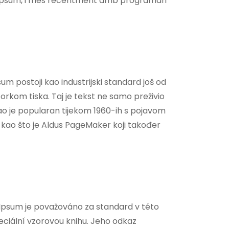
m Ipsum, i més recentment amb programari
sum postoji kao industrijski standard još od
uzorkom tiska. Taj je tekst ne samo preživio
stao je popularan tijekom 1960-ih s pojavom
 kao što je Aldus PageMaker koji također
Ipsum je považováno za standard v této
speciální vzorovou knihu. Jeho odkaz