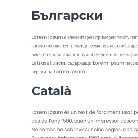
Български
Lorem Ipsum е елементарен примерен текст, изпо
когато неизвестен печатар взема няколко печатарс
века, но е навлязъл и в публикуването на електро
Letraset листи, съдържащи Lorem Ipsum пасажи,
версии на Lorem Ipsum.
Català
Lorem Ipsum és un text de farciment usat per
des de l’any 1500, quan un impressor descone
No només ha sobreviscut cinc segles, sinó qu