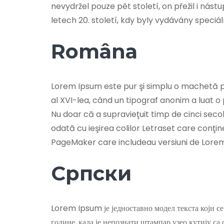
nevydržel pouze pět století, on přežil i ná
letech 20. století, kdy byly vydávány spec
Româna
Lorem Ipsum este pur şi simplu o machetă pen
al XVI-lea, când un tipograf anonim a luat o
Nu doar că a supravieţuit timp de cinci secole
odată cu ieşirea colilor Letraset care conţi
PageMaker care includeau versiuni de Lore
Српски
Lorem Ipsum је једноставно модел текста који се
године, када је непознати штампар узео кутију са 