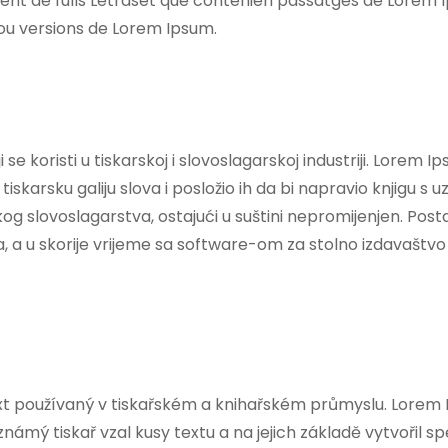
ament de fulls Letraset que contenien passatges de Lore
ou versions de Lorem Ipsum.
e koristi u tiskarskoj i slovoslagarskoj industriji. Lorem Ip
tiskarsku galiju slova i posložio ih da bi napravio knjigu s 
nskog slovoslagarstva, ostajući u suštini nepromijenjen. Po
 a u skorije vrijeme sa software-om za stolno izdavaštvo
xt používaný v tiskařském a knihařském průmyslu. Lorem 
eznámý tiskař vzal kusy textu a na jejich základě vytvořil 