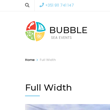
+351 911 741 147
BUBBLE
SEA EVENTS
>
Home
Full Width
Full Width