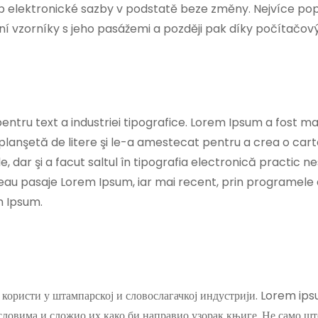
stup elektronické sazby v podstatě beze změny. Nejvíce 
iální vzorníky s jeho pasážemi a později pak díky počít
tru text a industriei tipografice. Lorem Ipsum a fost mac
 planşetă de litere şi le-a amestecat pentru a crea o car
, dar şi a facut saltul în tipografia electronică practic n
neau pasaje Lorem Ipsum, iar mai recent, prin programele 
m Ipsum.
 користи у штампарској и словослагачкој индустрији. Lorem ipsu
словима и сложио их како би направио узорак књиге. Не само што 