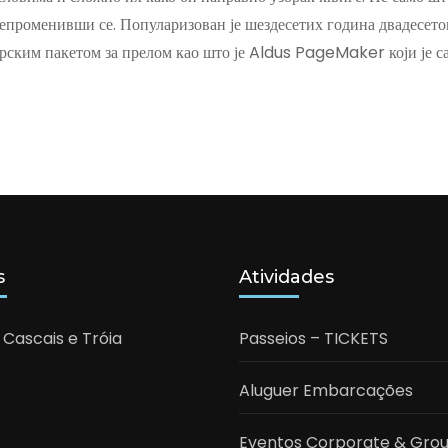
епроменивши се. Популаризован је шездесетих година двадесетог 
рским пакетом за прелом као што је Aldus PageMaker који је 
s
Atividades
 Cascais e Tróia
Passeios – TICKETS
Aluguer Embarcações
Eventos Corporate & Gro