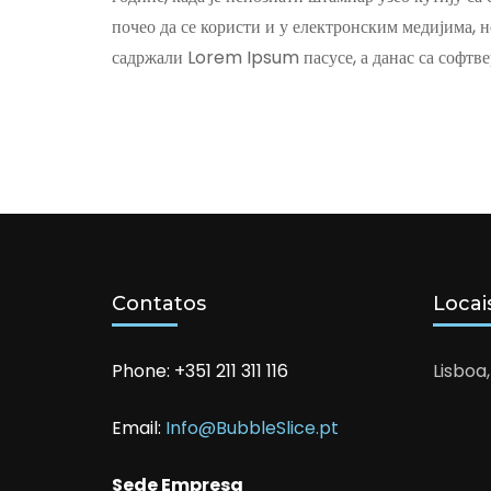
почео да се користи и у електронским медијима, н
садржали Lorem Ipsum пасусе, а данас са софтве
Contatos
Locai
Phone: +351 211 311 116
Lisboa,
Email:
Info@BubbleSlice.pt
Sede Empresa