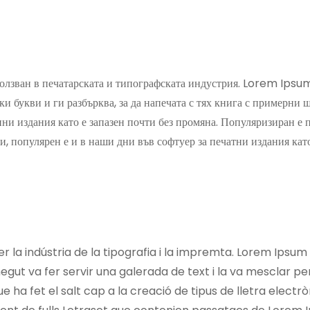
лзван в печатарската и типографската индустрия. Lorem Ipsum 
ки букви и ги разбърква, за да напечата с тях книга с примерни 
нни издания като е запазен почти без промяна. Популяризиран е 
 популярен е и в наши дни във софтуер за печатни издания ка
 la indústria de la tipografia i la impremta. Lorem Ipsum 
gut va fer servir una galerada de text i la va mesclar per
e ha fet el salt cap a la creació de tipus de lletra elec