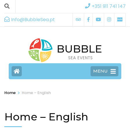
+351 911 741 147
Info@BubbleSea.pt
BUBBLE
SEA EVENTS
MENU
>
Home
Home – English
Home – English